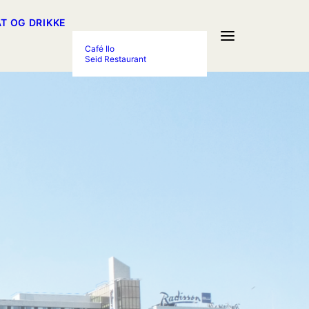
T OG DRIKKE
Café Ilo
Seid Restaurant