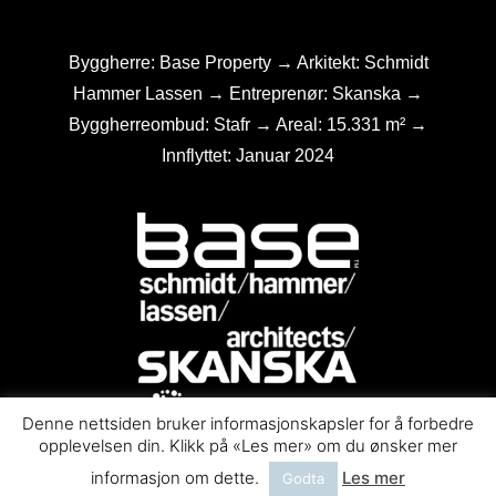
Byggherre: Base Property → Arkitekt: Schmidt
Hammer Lassen → Entreprenør: Skanska →
Byggherreombud: Stafr → Areal: 15.331 m² →
Innflyttet: Januar 2024
Denne nettsiden bruker informasjonskapsler for å forbedre
opplevelsen din. Klikk på «Les mer» om du ønsker mer
informasjon om dette.
Les mer
Godta