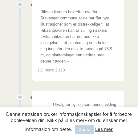
Riksantikvaren bekrefter overfor
Stavanger kommune at de har fått nye
illustrasjoner som er tilstrekkelige til at
Riksantikvaren kan ta stilling i saken:
«Riksantikvaren har dermed ikke
innsigelse til et planforslag som holder
seg innenfor den angitte høyden på 78,9
m, og planforslaget kan vedtas med
denne høyden.»
23. mars 2020
Utvalg for by- og samfunnsutvikling
støtter med 8 mot 3 stemmer
Denne nettsiden bruker informasjonskapsler for å forbedre
kommunedirektørens innstilling:
opplevelsen din. Klikk på «Les mer» om du ønsker mer
«Foreliggende planforslag anbefales
informasjon om dette.
Les mer
vedtatt. Saken legges fram for
Godta
kommunestyret for endelig vedtak.»