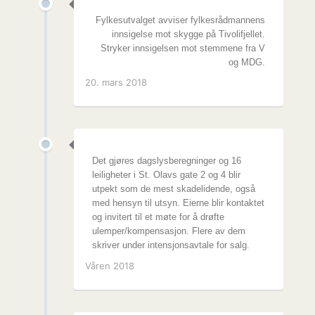
Fylkesutvalget avviser fylkesrådmannens
innsigelse mot skygge på Tivolifjellet.
Stryker innsigelsen mot stemmene fra V
og MDG.
20. mars 2018
Det gjøres dagslysberegninger og 16
leiligheter i St. Olavs gate 2 og 4 blir
utpekt som de mest skadelidende, også
med hensyn til utsyn. Eierne blir kontaktet
og invitert til et møte for å drøfte
ulemper/kompensasjon. Flere av dem
skriver under intensjonsavtale for salg.
Våren 2018