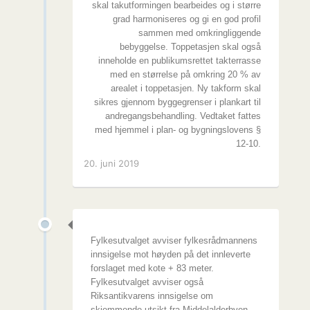
skal takutformingen bearbeides og i større
grad harmoniseres og gi en god profil
sammen med omkringliggende
bebyggelse. Toppetasjen skal også
inneholde en publikumsrettet takterrasse
med en størrelse på omkring 20 % av
arealet i toppetasjen. Ny takform skal
sikres gjennom byggegrenser i plankart til
andregangsbehandling. Vedtaket fattes
med hjemmel i plan- og bygningslovens §
12-10.
20. juni 2019
Fylkesutvalget avviser fylkesrådmannens
innsigelse mot høyden på det innleverte
forslaget med kote + 83 meter.
Fylkesutvalget avviser også
Riksantikvarens innsigelse om
skjemmende utsikt fra Middelalderbyen.