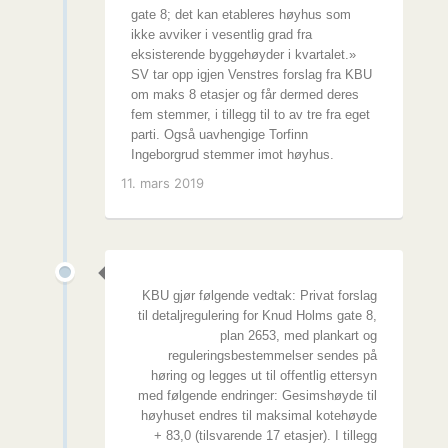
gate 8; det kan etableres høyhus som
ikke avviker i vesentlig grad fra
eksisterende byggehøyder i kvartalet.»
SV tar opp igjen Venstres forslag fra KBU
om maks 8 etasjer og får dermed deres
fem stemmer, i tillegg til to av tre fra eget
parti. Også uavhengige Torfinn
Ingeborgrud stemmer imot høyhus.
11. mars 2019
KBU gjør følgende vedtak: Privat forslag
til detaljregulering for Knud Holms gate 8,
plan 2653, med plankart og
reguleringsbestemmelser sendes på
høring og legges ut til offentlig ettersyn
med følgende endringer: Gesimshøyde til
høyhuset endres til maksimal kotehøyde
+ 83,0 (tilsvarende 17 etasjer). I tillegg