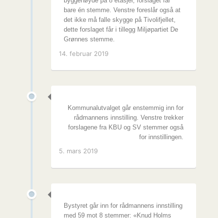
byggehøyde på 8 etasjer, forslaget får
bare én stemme. Venstre foreslår også at
det ikke må falle skygge på Tivolifjellet,
dette forslaget får i tillegg Miljøpartiet De
Grønnes stemme.
14. februar 2019
Kommunalutvalget går enstemmig inn for
rådmannens innstilling. Venstre trekker
forslagene fra KBU og SV stemmer også
for innstillingen.
5. mars 2019
Bystyret går inn for rådmannens innstilling
med 59 mot 8 stemmer: «Knud Holms