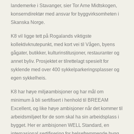
landemerke i Stavanger, sier Tor Arne Midtskogen,
konserndirektør med ansvar for byggvirksomheten i
Skanska Norge.
K8 vil ligge tett på Rogalands viktigste
kollektivknutepunkt, med kort vei til Vågen, byens
gågater, butikker, kulturinstitusjoner, restauranter og
annet byliv. Prosjektet er tilrettelagt spesielt for
syklende med over 400 sykkelparkeringsplasser og
egen sykkelheis.
K8 har høye miljøambisjoner og har mål om
minimum å bli sertifisert i henhold til BREEAM
Excellent, og like høye ambisjoner når det kommer til
arbeidsmiljøet for de som skal ha sin arbeidsplass i
bygget. Her er ambisjonen WELL Standard, en
internasjonal sertifisering for helsefremmende bygg.